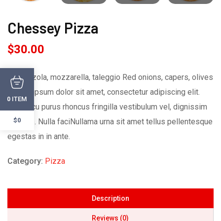
Chessey Pizza
$
30.00
Gorgonzola, mozzarella, taleggio Red onions, capers, olives
Porem ipsum dolor sit amet, consectetur adipiscing elit.
ITEM
0
Duis arcu purus rhoncus fringilla vestibulum vel, dignissim
$0
vel ante. Nulla faciNullama urna sit amet tellus pellentesque
egestas in in ante.
Category:
Pizza
Description
Reviews (0)