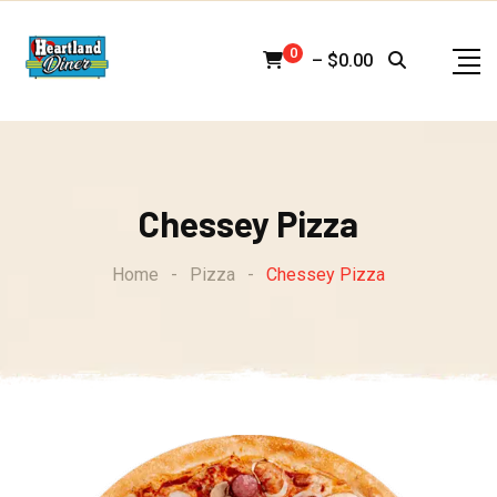
Skip
to
0
–
$
0.00
content
Chessey Pizza
Home
-
Pizza
-
Chessey Pizza